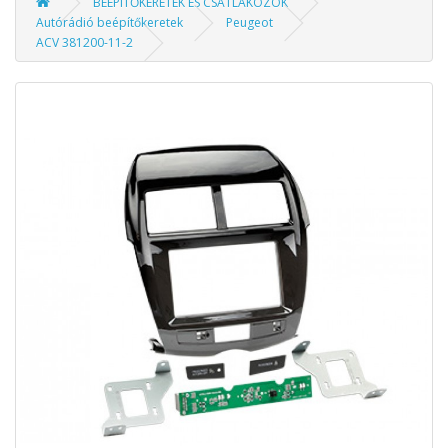
BEÉPÍTŐKERETEK ÉS CSATLAKOZÓK
Autórádió beépítőkeretek
Peugeot
ACV 381200-11-2