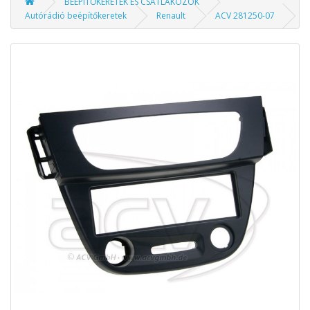
BEÉPÍTŐKERETEK ÉS CSATLAKOZÓK
Autórádió beépítőkeretek
Renault
ACV 281250-07