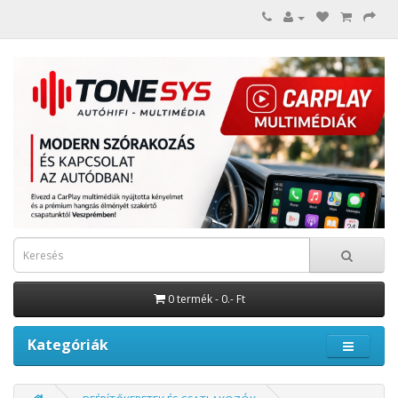
0 termék - 0.- Ft
Kategóriák