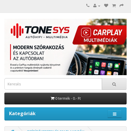
0 termék - 0.- Ft
Kategóriák