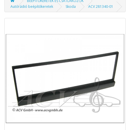
BEÉPÍTŐKERETEK ÉS CSATLAKOZÓK
Autórádió beépítőkeretek
Skoda
ACV 281340-01