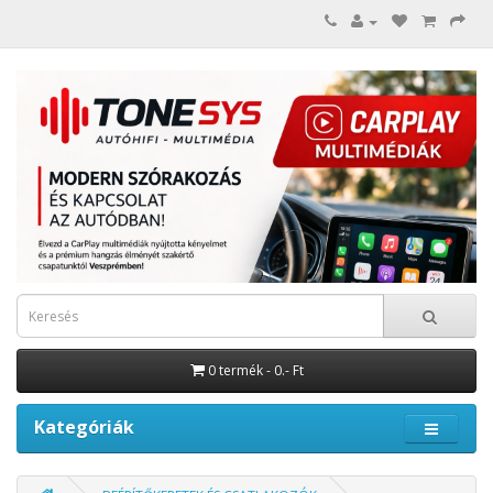
0 termék - 0.- Ft
Kategóriák