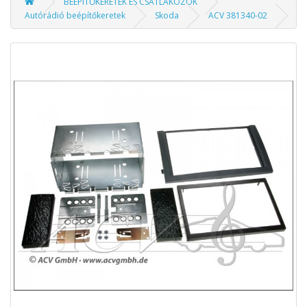
BEÉPÍTŐKERETEK ÉS CSATLAKOZÓK
Autórádió beépítőkeretek
Skoda
ACV 381340-02