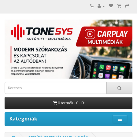
0 termék - 0.- Ft
Kategóriák