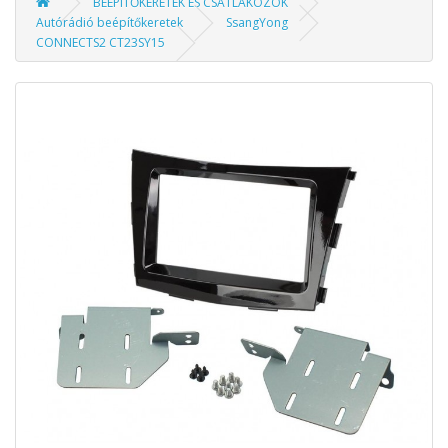
BEÉPÍTŐKERETEK ÉS CSATLAKOZÓK
Autórádió beépítőkeretek
SsangYong
CONNECTS2 CT23SY15