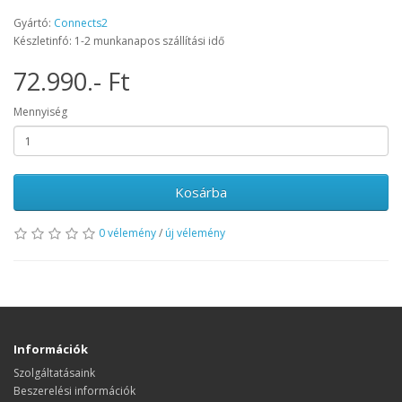
Gyártó:
Connects2
Készletinfó: 1-2 munkanapos szállítási idő
72.990.- Ft
Mennyiség
Kosárba
0 vélemény
/
új vélemény
Információk
Szolgáltatásaink
Beszerelési információk