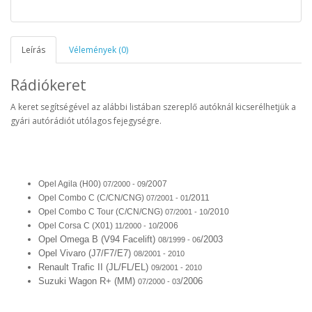
Leírás
Vélemények (0)
Rádiókeret
A keret segítségével az alábbi listában szereplő autóknál kicserélhetjük a
gyári autórádiót utólagos fejegységre.
Opel Agila (H00)
/2007
07/2000 - 09
Opel Combo C (C/CN/CNG)
/2011
07/2001 - 01
Opel Combo C Tour (C/CN/CNG)
/2010
07/2001 - 10
Opel Corsa C (X01)
/2006
11/2000 - 10
Opel Omega B (V94 Facelift)
/2003
08/1999 - 06
Opel Vivaro (J7/F7/E7)
08/2001 - 2010
Renault Trafic II (JL/FL/EL)
09/2001 - 2010
Suzuki Wagon R+ (MM)
/2006
07/2000 - 03