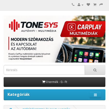
0 termék - 0.- Ft
Kategóriák