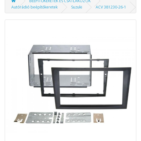
BEÉPÍTŐKERETEK ÉS CSATLAKOZÓK
Autórádió beépítőkeretek
Suzuki
ACV 381230-26-1