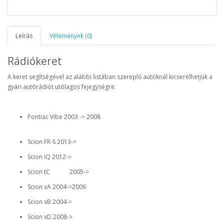
Leírás
Vélemények (0)
Rádiókeret
A keret segítségével az alábbi listában szereplő autóknál kicserélhetjük a
gyári autórádiót utólagos fejegységre.
Pontiac Vibe 2003 -> 2008
Scion FR-S 2013->
Scion iQ 2012->
Scion tC 2005->
Scion xA 2004->2006
Scion xB 2004->
Scion xD 2008->