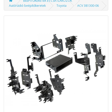
BEÉPÍTŐKERETEK ÉS CSATLAKOZÓK
Autórádió beépítőkeretek
Toyota
ACV 381300-06