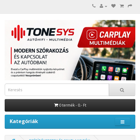
0 termék - 0.- Ft
Kategóriák