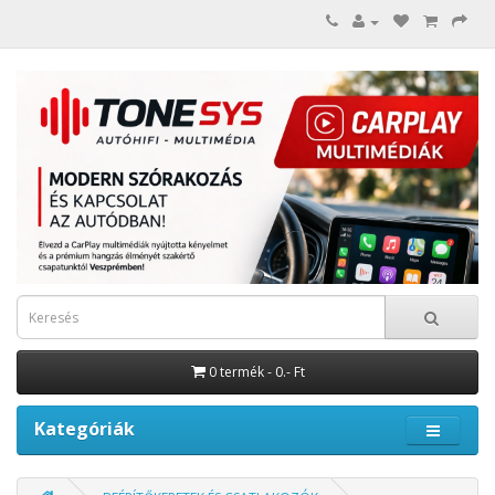
0 termék - 0.- Ft
Kategóriák