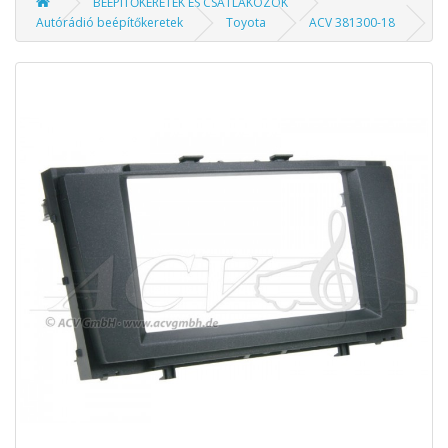
BEÉPÍTŐKERETEK ÉS CSATLAKOZÓK
Autórádió beépítőkeretek
Toyota
ACV 381300-18