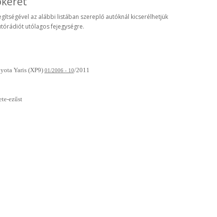
ókeret
egítségével az alábbi listában szereplő autóknál kicserélhetjük
utórádiót utólagos fejegységre.
yota Yaris (XP9
)
/2011
01/2006 - 10
ete-ezűst