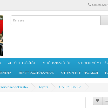
+36 20 326
K
AUTÓHIFI ERŐSÍTŐK
AUTÓHANGSZÓRÓK
AUTÓHIFI MÉLYSUGÁ
ERMÉKEK
MENETRÖGZÍTŐ KAMERÁK
OTTHONI HI-FI - HÁZIMOZI
H
rádió beépítőkeretek
Toyota
ACV 381300-35-1