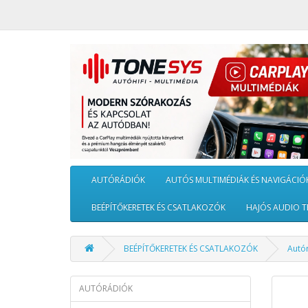
AUTÓRÁDIÓK
AUTÓS MULTIMÉDIÁK ÉS NAVIGÁCIÓ
BEÉPÍTŐKERETEK ÉS CSATLAKOZÓK
HAJÓS AUDIO T
BEÉPÍTŐKERETEK ÉS CSATLAKOZÓK
Autó
AUTÓRÁDIÓK