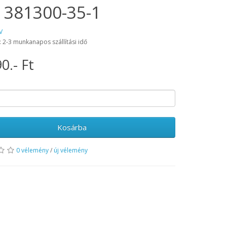
 381300-35-1
V
: 2-3 munkanapos szállítási idő
0.- Ft
Kosárba
0 vélemény
/
új vélemény