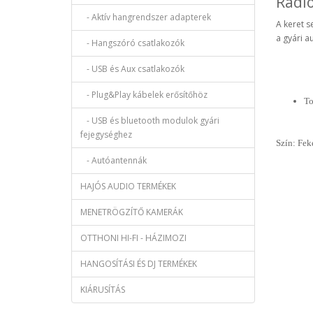
Rádi
- Aktív hangrendszer adapterek
A keret s
a gyári a
- Hangszóró csatlakozók
- USB és Aux csatlakozók
- Plug&Play kábelek erősítőhöz
To
- USB és bluetooth modulok gyári
fejegységhez
Szín: Fek
- Autóantennák
HAJÓS AUDIO TERMÉKEK
MENETRÖGZÍTŐ KAMERÁK
OTTHONI HI-FI - HÁZIMOZI
HANGOSÍTÁSI ÉS DJ TERMÉKEK
KIÁRUSÍTÁS