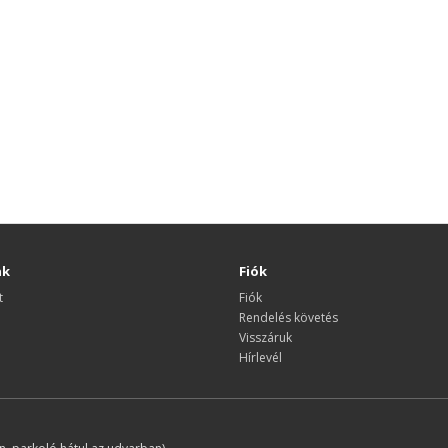
nk
Fiók
t
Fiók
Rendelés követés
Visszáruk
Hírlevél