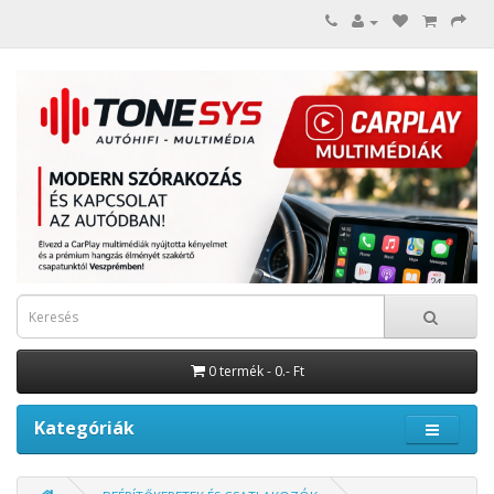
0 termék - 0.- Ft
Kategóriák