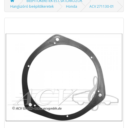
BEÉPÍTŐKERETEK ÉS CSATLAKOZÓK
Hangszóró beépítőkeretek
Honda
ACV 271130-01