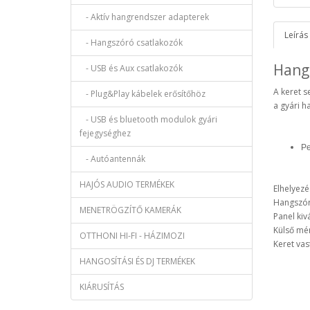
- Aktív hangrendszer adapterek
Leírás
- Hangszóró csatlakozók
Hang
- USB és Aux csatlakozók
A keret s
- Plug&Play kábelek erősítőhöz
a gyári h
- USB és bluetooth modulok gyári
fejegységhez
Pe
- Autóantennák
HAJÓS AUDIO TERMÉKEK
Elhelyezés
Hangszó
MENETRÖGZÍTŐ KAMERÁK
Panel ki
Külső mé
OTTHONI HI-FI - HÁZIMOZI
Keret va
HANGOSÍTÁSI ÉS DJ TERMÉKEK
KIÁRUSÍTÁS