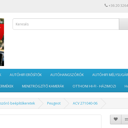
+36 20 326
K
AUTÓHIFI ERŐSÍTŐK
AUTÓHANGSZÓRÓK
AUTÓHIFI MÉLYSUGÁ
ERMÉKEK
MENETRÖGZÍTŐ KAMERÁK
OTTHONI HI-FI - HÁZIMOZI
H
szóró beépítőkeretek
Peugeot
ACV 271040-06