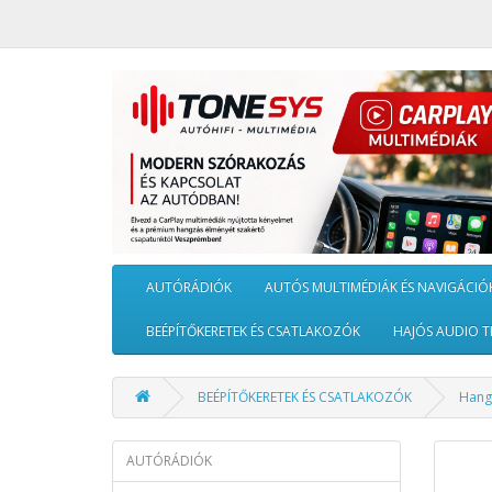
AUTÓRÁDIÓK
AUTÓS MULTIMÉDIÁK ÉS NAVIGÁCIÓ
BEÉPÍTŐKERETEK ÉS CSATLAKOZÓK
HAJÓS AUDIO T
BEÉPÍTŐKERETEK ÉS CSATLAKOZÓK
Hang
AUTÓRÁDIÓK