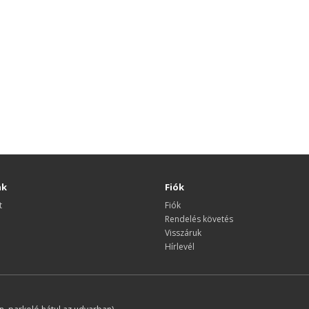
nk
Fiók
t
Fiók
Rendelés követés
Visszáruk
Hírlevél