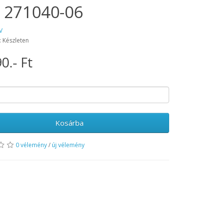
 271040-06
V
: Készleten
0.- Ft
Kosárba
0 vélemény
/
új vélemény