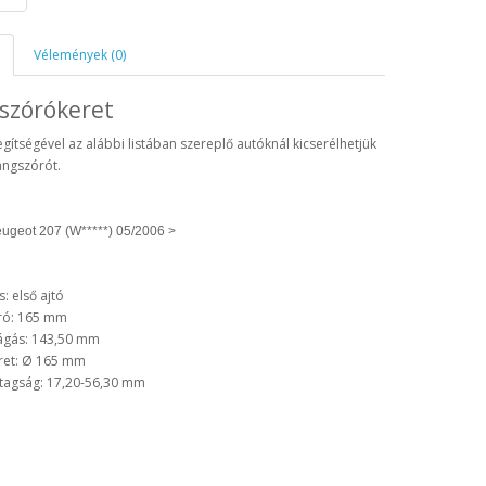
Vélemények (0)
szórókeret
egítségével az alábbi listában szereplő autóknál kicserélhetjük
angszórót.
ugeot 207 (W*****) 05/2006 >
: első ajtó
ró: 165 mm
vágás: 143,50 mm
ret: Ø 165 mm
stagság: 17,20-56,30 mm