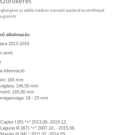
szórókeret
egítségével az alábbi listában szereplő autóknál kicserélhetjük
angszórót.
mű alkalmazás:
tara 2013-2015
si pont:
ó
i információ:
óró: 165 mm
ivágása: 146,50 mm
tmérő: 165,80 mm
 magassága: 18 - 29 mm
Captur I (R) ¹+² 2013.06.-2019.12.
Laguna III (BT) ¹+² 2007.10. - 2015.08.
Master III (M) ¹ 2011.02.-2014.09