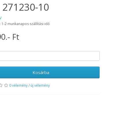
 271230-10
V
: 1-2 munkanapos szállítási idő
0.- Ft
Kosárba
0 vélemény
/
új vélemény