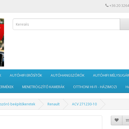
+36 20 326
K
AUTÓHIFI ERŐSÍTŐK
AUTÓHANGSZÓRÓK
AUTÓHIFI MÉLYSUGÁ
ERMÉKEK
MENETRÖGZÍTŐ KAMERÁK
OTTHONI HI-FI - HÁZIMOZI
H
szóró beépítőkeretek
Renault
ACV 271230-10