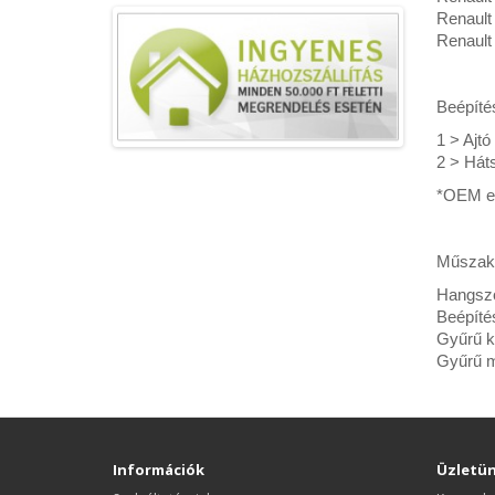
Renault 
Renault 
Beépítés
1 > Ajtó 
2 > Háts
*OEM es
Műszaki
Hangsz
Beépíté
Gyűrű k
Gyűrű 
Információk
Üzletü