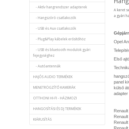
Hang
- Aktív hangrendszer adapterek
A keret s
a gyári h
- Hangszóró csatlakozók
- USB és Aux csatlakozók
Gépjár
- Plug&Play kábelek erősítőhöz
Opel An
- USB és bluetooth modulok gyári
Telepíté
fejegységhez
Első ajt
- Autóantennák
Technika
hangsz
HAJÓS AUDIO TERMÉKEK
panel k
MENETRÖGZÍTŐ KAMERÁK
külső á
adapter
OTTHONI HI-FI - HÁZIMOZI
HANGOSÍTÁSI ÉS DJ TERMÉKEK
Renault
Renault 
KIÁRUSÍTÁS
Renault 
Renault 