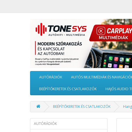
AUTÓRÁDIÓK
AUTÓS MULTIMÉDIÁK ÉS NAVIGÁCIÓ
BEÉPÍTŐKERETEK ÉS CSATLAKOZÓK
HAJÓS AUDIO T
BEÉPÍTŐKERETEK ÉS CSATLAKOZÓK
Hang
AUTÓRÁDIÓK