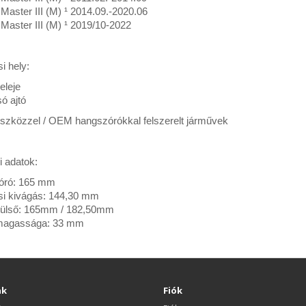
Master III (M) ¹ 2014.09.-2020.06
Master III (M) ¹ 2019/10-2022
i hely:
eleje
ó ajtó
zközzel / OEM hangszórókkal felszerelt járművek
 adatok:
óró: 165 mm
si kivágás: 144,30 mm
ülső: 165mm / 182,50mm
magassága: 33 mm
nk
Fiók