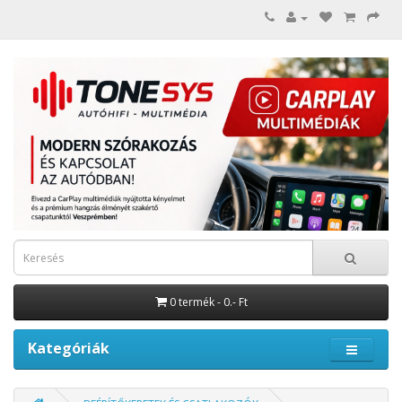
0 termék - 0.- Ft
Kategóriák