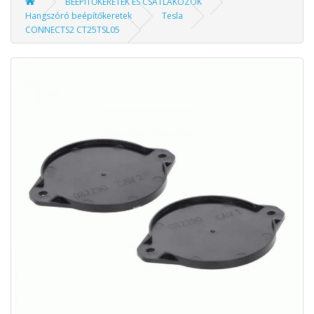
BEÉPÍTŐKERETEK ÉS CSATLAKOZÓK
Hangszóró beépítőkeretek
Tesla
CONNECTS2 CT25TSL05