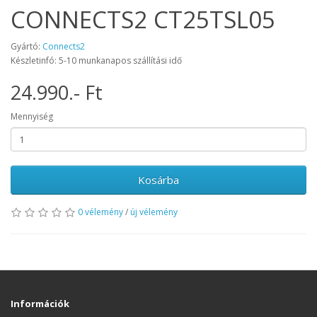
CONNECTS2 CT25TSL05
Gyártó:
Connects2
Készletinfó: 5-10 munkanapos szállítási idő
24.990.- Ft
Mennyiség
Kosárba
0 vélemény
/
új vélemény
Információk