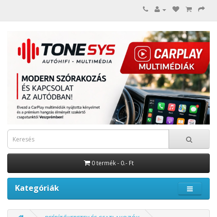
0 termék - 0.- Ft
Kategóriák