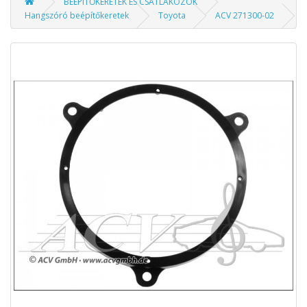
BEÉPÍTŐKERETEK ÉS CSATLAKOZÓK
Hangszóró beépítőkeretek
Toyota
ACV 271300-02