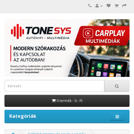
0 termék - 0.- Ft
Kategóriák