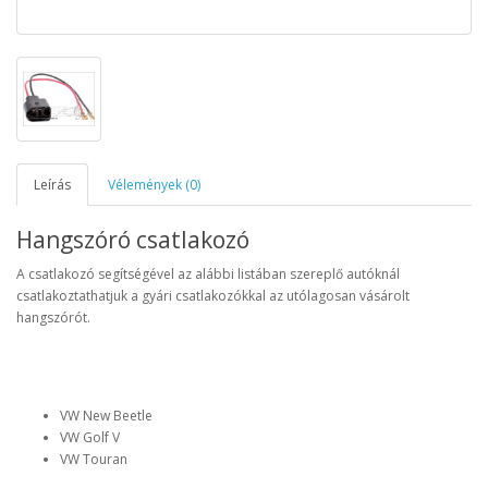
Leírás
Vélemények (0)
Hangszóró csatlakozó
A csatlakozó segítségével az alábbi listában szereplő autóknál
csatlakoztathatjuk a gyári csatlakozókkal az utólagosan vásárolt
hangszórót.
VW New Beetle
VW Golf V
VW Touran