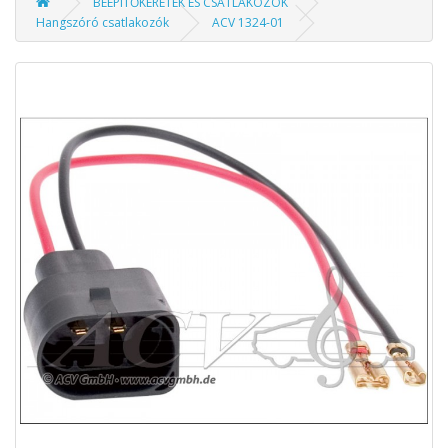
BEÉPÍTŐKERETEK ÉS CSATLAKOZÓK
Hangszóró csatlakozók
ACV 1324-01