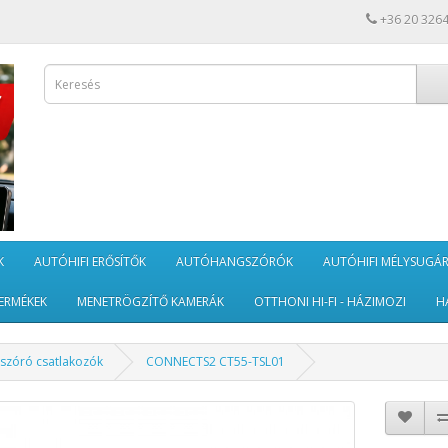
+36 20 326
K
AUTÓHIFI ERŐSÍTŐK
AUTÓHANGSZÓRÓK
AUTÓHIFI MÉLYSUGÁ
ERMÉKEK
MENETRÖGZÍTŐ KAMERÁK
OTTHONI HI-FI - HÁZIMOZI
H
szóró csatlakozók
CONNECTS2 CT55-TSL01