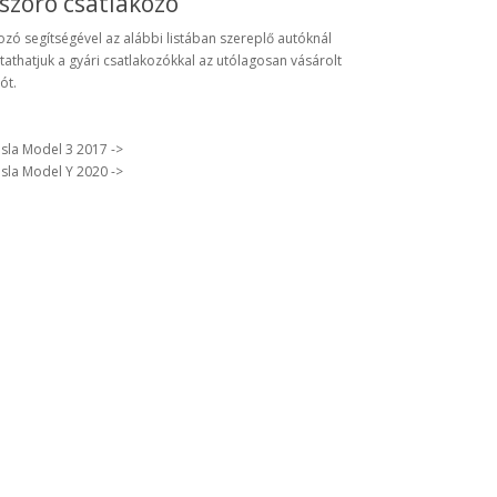
zóró csatlakozó
ozó segítségével az alábbi listában szereplő autóknál
tathatjuk a gyári csatlakozókkal az utólagosan vásárolt
ót.
sla Model 3 2017 ->
sla Model Y 2020 ->
!