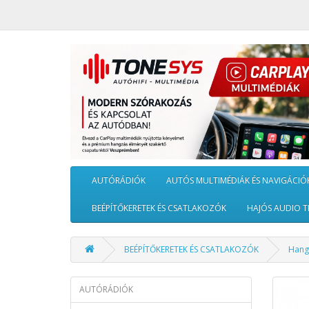
AUTÓRÁDIÓK
AUTÓS MULTIMÉDIÁK ÉS NAVIGÁCIÓ
BEÉPÍTŐKERETEK ÉS CSATLAKOZÓK
HAJÓS AUDIO T
BEÉPÍTŐKERETEK ÉS CSATLAKOZÓK
Hang
AUTÓRÁDIÓK