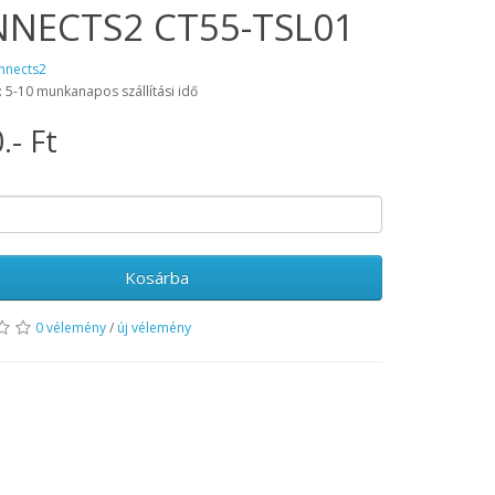
NECTS2 CT55-TSL01
nnects2
: 5-10 munkanapos szállítási idő
.- Ft
Kosárba
0 vélemény
/
új vélemény