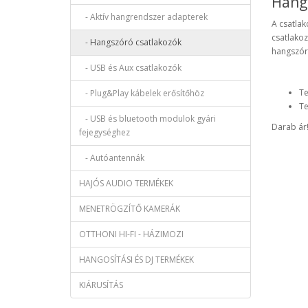
Hangs
- Aktív hangrendszer adapterek
A csatlak
csatlakoz
- Hangszóró csatlakozók
hangszór
- USB és Aux csatlakozók
Te
- Plug&Play kábelek erősítőhöz
Te
- USB és bluetooth modulok gyári
Darab ár
fejegységhez
- Autóantennák
HAJÓS AUDIO TERMÉKEK
MENETRÖGZÍTŐ KAMERÁK
OTTHONI HI-FI - HÁZIMOZI
HANGOSÍTÁSI ÉS DJ TERMÉKEK
KIÁRUSÍTÁS