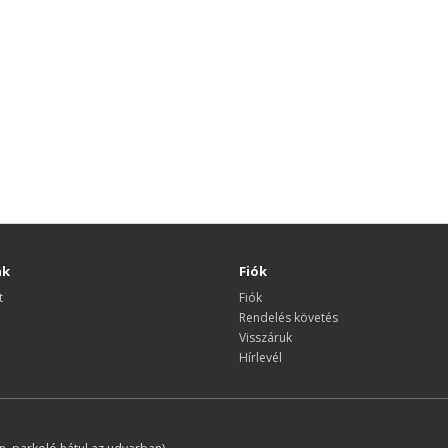
nk
Fiók
t
Fiók
Rendelés követés
Visszáruk
Hírlevél