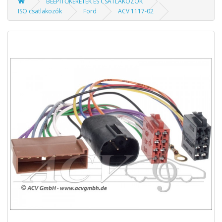
BEÉPÍTŐKERETEK ÉS CSATLAKOZÓK
ISO csatlakozók
Ford
ACV 1117-02