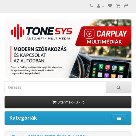
0 termék - 0.- Ft
Kategóriák