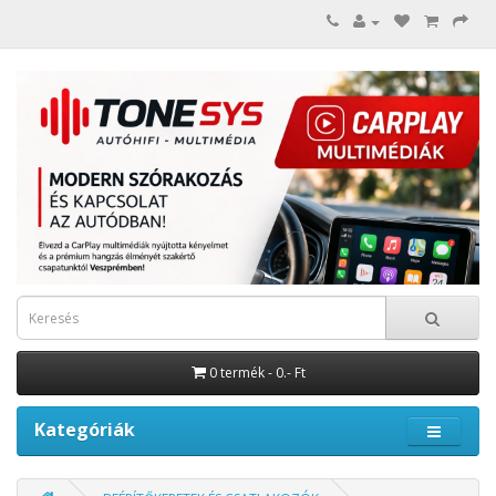
0 termék - 0.- Ft
Kategóriák