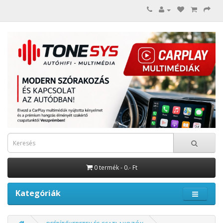
0 termék - 0.- Ft
Kategóriák