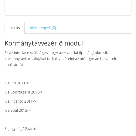
Leírás
Vélemények (0)
Kormánytávvezérlő modul
Ez az interface szükséges, hogy az Hyundai típusú gépkocsik
kormánytávkacsolójával tudjuk vezérelni az utólagosan beszerelt
autórádiót.
Kia Rio 2011->
Kia Sportage III 2010->
Kia Picanto 2011->
Kia Soul 2012->
Fejegység / Gyártó: