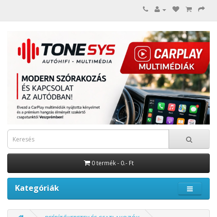
0 termék - 0.- Ft
Kategóriák