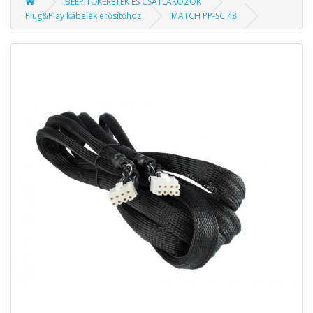
BEÉPÍTŐKERETEK ÉS CSATLAKOZÓK
Plug&Play kábelek erősítőhöz
MATCH PP-SC 48