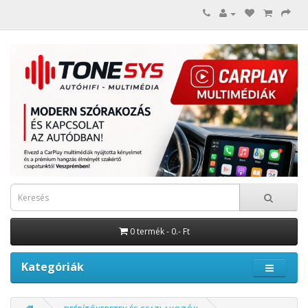
0 termék - 0.- Ft
Kategóriák