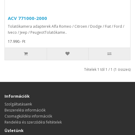
ACV 771000-2000
Tolatókamera adapterek Alfa Romeo / Citroen / Dodge / Fiat / Ford /
Iveco / Jeep / PeugeotTolatókame..
17.990.- Ft
Tételek 1 től 1 / 1 (1 összes)
Információk
Szolgáltatásaink
Beszerelési információk
Csomagküldési információk
Rendelési és szerződési feltételek
Üzletünk