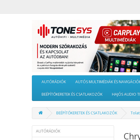
AUTÓRÁDIÓK
AUTÓS MULTIMÉDIÁK ÉS NAVIGÁCIÓ
BEÉPÍTŐKERETEK ÉS CSATLAKOZÓK
HAJÓS AUDIO T
BEÉPÍTŐKERETEK ÉS CSATLAKOZÓK
Tola
AUTÓRÁDIÓK
Chry