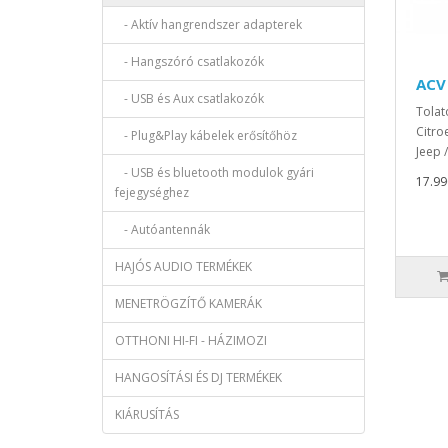
- Aktív hangrendszer adapterek
- Hangszóró csatlakozók
ACV
- USB és Aux csatlakozók
Tolat
Citroe
- Plug&Play kábelek erősítőhöz
Jeep 
- USB és bluetooth modulok gyári
17.990
fejegységhez
- Autóantennák
HAJÓS AUDIO TERMÉKEK
MENETRÖGZÍTŐ KAMERÁK
OTTHONI HI-FI - HÁZIMOZI
HANGOSÍTÁSI ÉS DJ TERMÉKEK
KIÁRUSÍTÁS