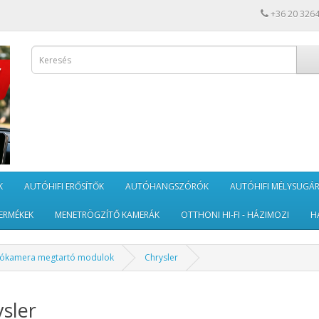
+36 20 326
K
AUTÓHIFI ERŐSÍTŐK
AUTÓHANGSZÓRÓK
AUTÓHIFI MÉLYSUGÁ
ERMÉKEK
MENETRÖGZÍTŐ KAMERÁK
OTTHONI HI-FI - HÁZIMOZI
H
tókamera megtartó modulok
Chrysler
sler