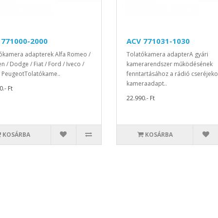
 771000-2000
ACV 771031-1030
ókamera adapterek Alfa Romeo /
Tolatókamera adapterA gyári
n / Dodge / Fiat / Ford / Iveco /
kamerarendszer működésének
/ PeugeotTolatókame..
fenntartásához a rádió cseréjeko
kameraadapt..
.- Ft
22.990.- Ft
KOSÁRBA
KOSÁRBA