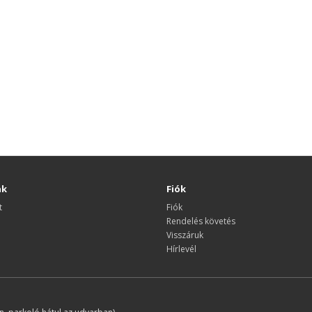
nk
Fiók
t
Fiók
Rendelés követés
Visszáruk
Hírlevél