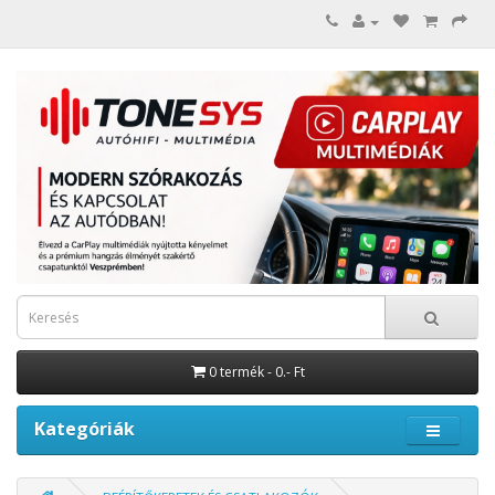
0 termék - 0.- Ft
Kategóriák