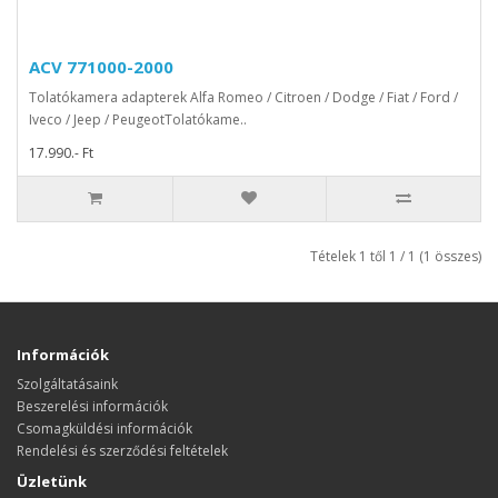
ACV 771000-2000
Tolatókamera adapterek Alfa Romeo / Citroen / Dodge / Fiat / Ford /
Iveco / Jeep / PeugeotTolatókame..
17.990.- Ft
Tételek 1 től 1 / 1 (1 összes)
Információk
Szolgáltatásaink
Beszerelési információk
Csomagküldési információk
Rendelési és szerződési feltételek
Üzletünk