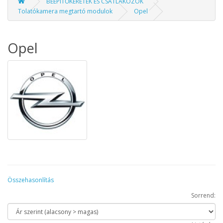
BEÉPÍTŐKERETEK ÉS CSATLAKOZÓK
Tolatókamera megtartó modulok
Opel
Opel
Összehasonlítás
Sorrend: