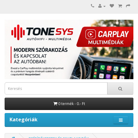
0 termék - 0.- Ft
Kategóriák