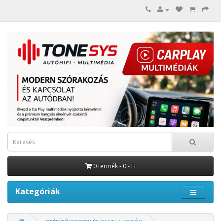
0 termék - 0.- Ft
Kategóriák