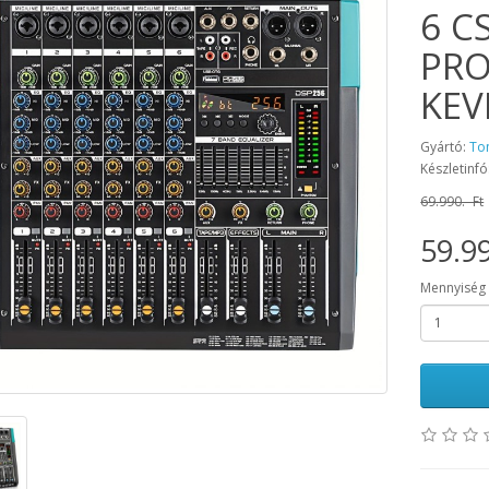
6 C
PRO
KEV
Gyártó:
To
Készletinfó
69.990.- Ft
59.99
Mennyiség