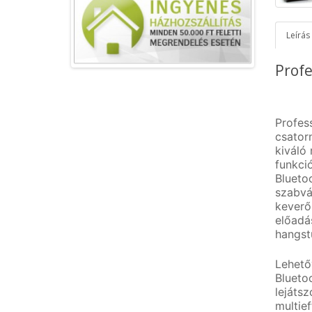
Leírás
Profe
Profes
csator
kiváló
funkci
Blueto
szabvá
keverő
előadá
hangst
Lehető
Bluetoo
lejátsz
multie