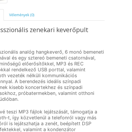
Vélemények (0)
sszionális zenekari keverőpult
szionális analóg hangkeverő, 6 monó bemeneti
nával és egy sztereó bemeneti csatornával,
 minőségű előerősítőkkel, MP3 és REC
ókkal rendelkező USB porttal, valamint
oth vezeték nélküli kommunikációs
nnyal. A berendezés ideális színpadi
nek kisebb koncertekhez és színpadi
sokhoz, próbatermekben, valamint otthoni
údióban.
vé teszi MP3 fájlok lejátszását, támogatja a
th-t, így közvetlenül a telefonról vagy más
óról is lejátszhatja a zenét, beépített DSP
ffektekkel, valamint a kondenzátor