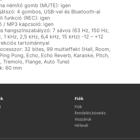
na némító gomb (MUTE): igen
játszó: 4 gombos, USB-vel és Bluetooth-al
li funkció (REC): igen
ó / MP3 kapcsoló: igen
us hangszínszabályzó: 7 sávos (63 Hz, 150 Hz,
, 1 kHz, 2,5 kHz, 6,4 kHz, 15 kHz) -12 – +12
rekciós tartománnyal
ocesszor: 32 bites, 99 multieffekt (Hall, Room,
 Ping Pong, Echo, Echo Reverb, Karaoke, Pitch,
, Tremolo, Flange, Auto Tune)
k: 60 mm
nk
Fiók
t
Fiók
Rendelés követés
Visszáruk
Hírlevél