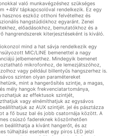
onokkal való munkavégzéshez szükséges
m +48V tápkapcsolóval rendelkezik. Ez egy
 hasznos eszköz otthoni felvételhez és
szionális hangstúdiókhoz egyaránt. Zenei
tekhez, előadásokhoz, bemutatókhoz és a
ő hangrendszerek kiterjesztéseként is kiváló.
iokonzol mind a hat sávja rendelkezik egy
nsúlyozott MIC/LINE bemenettel a nagy
nciájú jelbemenethez. Mindegyik bemenet
koztatható mikrofonhoz, de lemezjátszóhoz,
zolhoz vagy például billentyűs hangszerhez is.
sávos szinten olyan paramétereket
hetünk, mint a hangerősítés szintje, a magas,
és mély hangok frekvenciatartománya,
ozhatjuk az effektusok szintjét,
szthatjuk vagy elnémíthatjuk az egysávos
beállíthatjuk az AUX szintjét. jel és pásztázza
ot a fő busz bal és jobb csatornája között. A
mes csúszó fadereknek köszönhetően
 beállíthatja a kívánt hangerőt, és az
es túlhajtási eseteket egy piros LED jelzi