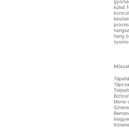
gyorsa
külső 
konzol
bevitel
proces
hangsz
hang be
nyomon
Műszak
Tápell
Tápcsa
Teljesí
Biztosí
Mono c
Sztere
Bemene
kiegye
Kimene