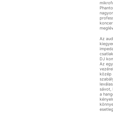
mikrof
Phanto
nagyon
profes
koncer
meglév
Az aud
kiegye
impeda
csatla
DJ kon
Az egy
vezérel
közép 
szabály
levála
sávot, 
a hang
kényel
könnyen
esetleg