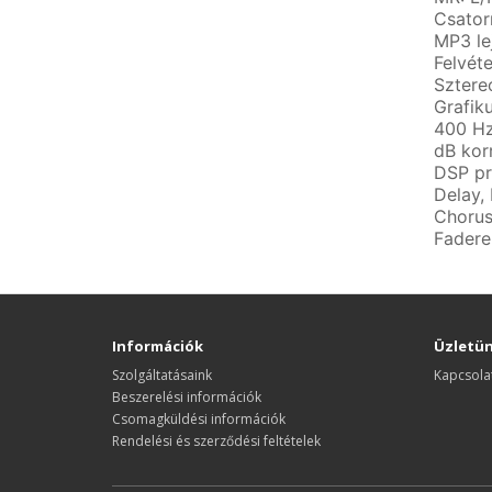
Csator
MP3 le
Felvéte
Sztere
Grafik
400 Hz
dB kor
DSP pr
Delay,
Chorus
Fadere
Információk
Üzletü
Szolgáltatásaink
Kapcsola
Beszerelési információk
Csomagküldési információk
Rendelési és szerződési feltételek