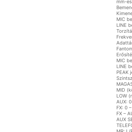
mm-es 
Bemene
Kimene
MIC be
LINE b
Torzít
Frekve
Adattá
Fantom
Erősít
MIC be
LINE b
PEAK j
Szints
MAGAS 
MID (k
LOW (m
AUX: 0
FX: 0 
FX – A
AUX SE
TELEFO
MR: L/