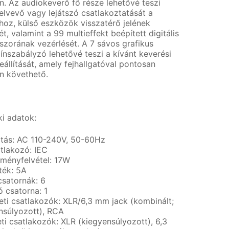
n. Az audiokeverő fő része lehetővé teszi
felvevő vagy lejátszó csatlakoztatását a
hoz, külső eszközök visszatérő jelének
ét, valamint a 99 multieffekt beépített digitális
szorának vezérlését. A 7 sávos grafikus
ínszabályzó lehetővé teszi a kívánt keverési
állítását, amely fejhallgatóval pontosan
 követhető.
i adatok:
átás: AC 110-240V, 50-60Hz
tlakozó: IEC
tményfelvétel: 17W
ték: 5A
satornák: 6
ó csatorna: 1
ti csatlakozók: XLR/6,3 mm jack (kombinált;
nsúlyozott), RCA
ti csatlakozók: XLR (kiegyensúlyozott), 6,3