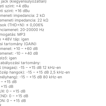
jack (kiegyensúlyozatlan)
ti szint: +4 dBu
ti szint: +16 dBu
meneti impedancia: 2 kΩ
emeneti impedancia: 22 kΩ
ások (THD+N): ≤ 0,006%
nciamenet: 20-20000 Hz
mogatás: MP3
 +48V táp: igen
ési tartomány (GAIN):
menet: +10 – +60 dB
emenet: -10 – +40 dB
elző: igen
zabályozási tartomány:
(magas): -15 – +15 dB 12 kHz-en
özép hangok): -15 – +15 dB 2,5 kHz-en
élyhang): -15 – +15 dB 80 kHz-en
 – +15 dB
– +15 dB
UX: 0 – +15 dB
ND: 0 – +15 dB
N: 0 – +15 dB
R