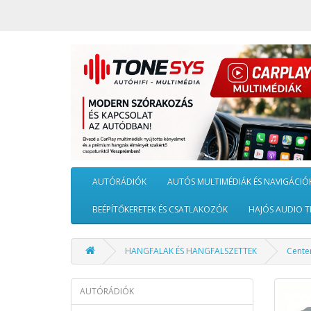
AUTÓRÁDIÓK
AUTÓS MULTIMÉDIÁK ÉS NAVIGÁCIÓ
BEÉPÍTŐKERETEK ÉS CSATLAKOZÓK
HAJÓS AUDIO T
HANGFALAK ÉS HANGFALSZETTEK
Cente
AUTÓRÁDIÓK