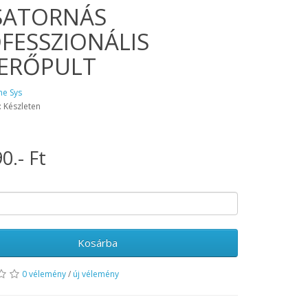
SATORNÁS
FESSZIONÁLIS
ERŐPULT
ne Sys
: Készleten
0.- Ft
Kosárba
0 vélemény
/
új vélemény