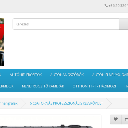
+36 20 326
K
AUTÓHIFI ERŐSÍTŐK
AUTÓHANGSZÓRÓK
AUTÓHIFI MÉLYSUGÁ
ERMÉKEK
MENETRÖGZÍTŐ KAMERÁK
OTTHONI HI-FI - HÁZIMOZI
H
r hangfalak
6 CSATORNÁS PROFESSZIONÁLIS KEVERŐPULT