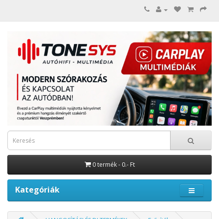
0 termék - 0.- Ft
Kategóriák