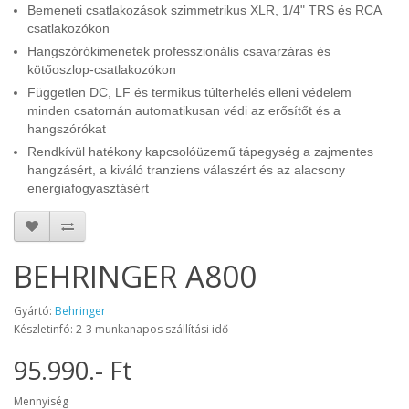
Bemeneti csatlakozások szimmetrikus XLR, 1/4" TRS és RCA
csatlakozókon
Hangszórókimenetek professzionális csavarzáras és
kötőoszlop-csatlakozókon
Független DC, LF és termikus túlterhelés elleni védelem
minden csatornán automatikusan védi az erősítőt és a
hangszórókat
Rendkívül hatékony kapcsolóüzemű tápegység a zajmentes
hangzásért, a kiváló tranziens válaszért és az alacsony
energiafogyasztásért
BEHRINGER A800
Gyártó:
Behringer
Készletinfó: 2-3 munkanapos szállítási idő
95.990.- Ft
Mennyiség