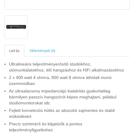
Leírás
Vélemények (0)
Ultralineáris teljesítményerősítő stúdiókhoz,
utómunkálatokhoz, élő hangzáshoz és HiFi alkalmazásokhoz
2 x 400 watt 4 ohmra, 800 watt 8 ohmra áthidalt monó
üzemmódban
Az ultraalacsony impedanciájú kialakítás gyakorlatilag
bármilyen passzív hangszórót képes meghajtani, például
stúdiómonitorokat stb.
Fejlett konvekciós hűtés az abszolút zajmentes és stabil
működésért
Precíz szintmérő és klipjelzők a pontos
teljesítményfigyeléshez