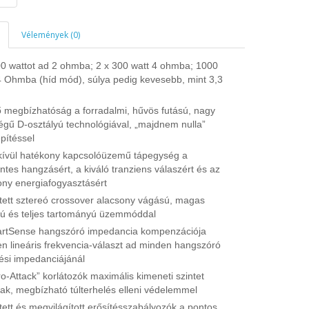
Vélemények (0)
00 wattot ad 2 ohmba; 2 x 300 watt 4 ohmba; 1000
4 Ohmba (híd mód), súlya pedig kevesebb, mint 3,3
 megbízhatóság a forradalmi, hűvös futású, nagy
égű D-osztályú technológiával, „majdnem nulla”
pítéssel
ívül hatékony kapcsolóüzemű tápegység a
tes hangzásért, a kiváló tranziens válaszért és az
ony energiafogyasztásért
tett sztereó crossover alacsony vágású, magas
ú és teljes tartományú üzemmóddal
rtSense hangszóró impedancia kompenzációja
en lineáris frekvencia-választ ad minden hangszóró
lési impedanciájánál
o-Attack” korlátozók maximális kimeneti szintet
nak, megbízható túlterhelés elleni védelemmel
tett és megvilágított erősítésszabályozók a pontos