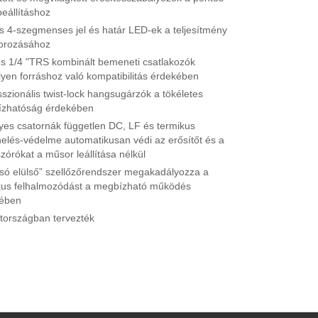
beállításhoz
s 4-szegmenses jel és határ LED-ek a teljesítmény
orozásához
s 1/4 "TRS kombinált bemeneti csatlakozók
lyen forráshoz való kompatibilitás érdekében
szionális twist-lock hangsugárzók a tökéletes
zhatóság érdekében
yes csatornák független DC, LF és termikus
rhelés-védelme automatikusan védi az erősítőt és a
órókat a műsor leállítása nélkül
tsó elülső” szellőzőrendszer megakadályozza a
kus felhalmozódást a megbízható működés
ében
országban tervezték