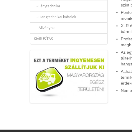
szint 
- Fénytechnika
Ponto
- Hangtechnikai kábelek
monit
XLR é
- Állványok
bármi
KIÁRUSÍTÁS
Profes
megbí
Az eg
túlte
hangsz
A „há
termi
érdek
Német