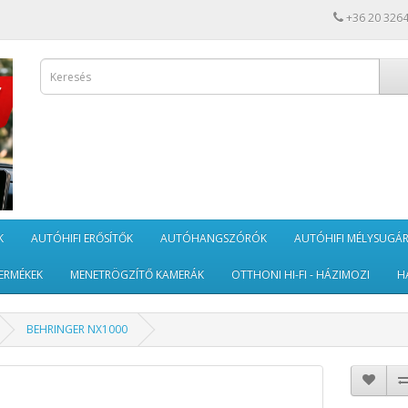
+36 20 326
K
AUTÓHIFI ERŐSÍTŐK
AUTÓHANGSZÓRÓK
AUTÓHIFI MÉLYSUGÁ
ERMÉKEK
MENETRÖGZÍTŐ KAMERÁK
OTTHONI HI-FI - HÁZIMOZI
H
BEHRINGER NX1000