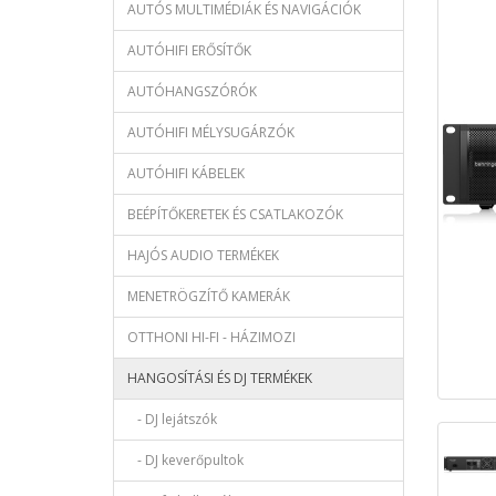
AUTÓS MULTIMÉDIÁK ÉS NAVIGÁCIÓK
AUTÓHIFI ERŐSÍTŐK
AUTÓHANGSZÓRÓK
AUTÓHIFI MÉLYSUGÁRZÓK
AUTÓHIFI KÁBELEK
BEÉPÍTŐKERETEK ÉS CSATLAKOZÓK
HAJÓS AUDIO TERMÉKEK
MENETRÖGZÍTŐ KAMERÁK
OTTHONI HI-FI - HÁZIMOZI
HANGOSÍTÁSI ÉS DJ TERMÉKEK
- DJ lejátszók
- DJ keverőpultok