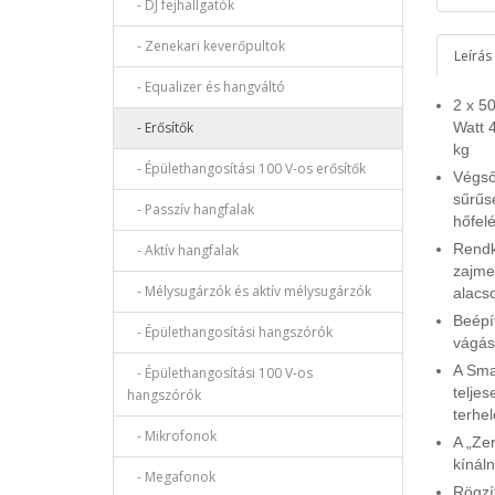
- DJ fejhallgatók
- Zenekari keverőpultok
Leírás
- Equalizer és hangváltó
2 x 5
- Erősítők
Watt 
kg
- Épülethangosítási 100 V-os erősítők
Végső
sűrűs
- Passzív hangfalak
hőfelé
Rendk
- Aktív hangfalak
zajmen
- Mélysugárzók és aktív mélysugárzók
alacs
Beépí
- Épülethangosítási hangszórók
vágás
A Sma
- Épülethangosítási 100 V-os
teljes
hangszórók
terhe
- Mikrofonok
A „Zer
kínál
- Megafonok
Rögzí