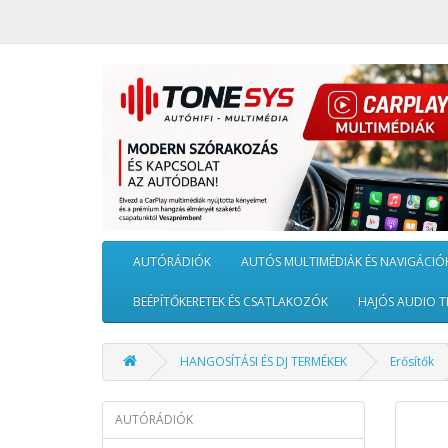
AUTÓRÁDIÓK
AUTÓS MULTIMÉDIÁK ÉS NAVIGÁCIÓ
BEÉPÍTŐKERETEK ÉS CSATLAKOZÓK
HAJÓS AUDIO T
HANGOSÍTÁSI ÉS DJ TERMÉKEK
Erősítők
AUTÓRÁDIÓK