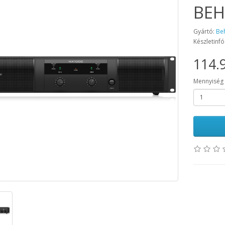
BEH
Gyártó:
Be
Készletinfó
114.9
Mennyiség