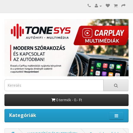
0 termék - 0.- Ft
Kategóriák