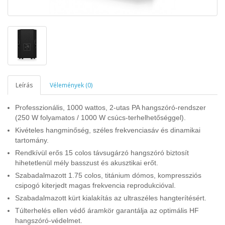
Leírás
Vélemények (0)
Professzionális, 1000 wattos, 2-utas PA hangszóró-rendszer
(250 W folyamatos / 1000 W csúcs-terhelhetőséggel).
Kivételes hangminőség, széles frekvenciasáv és dinamikai
tartomány.
Rendkívül erős 15 colos távsugárzó hangszóró biztosít
hihetetlenül mély basszust és akusztikai erőt.
Szabadalmazott 1.75 colos, titánium dómos, kompressziós
csipogó kiterjedt magas frekvencia reprodukcióval.
Szabadalmazott kürt kialakítás az ultraszéles hangterítésért.
Túlterhelés ellen védő áramkör garantálja az optimális HF
hangszóró-védelmet.