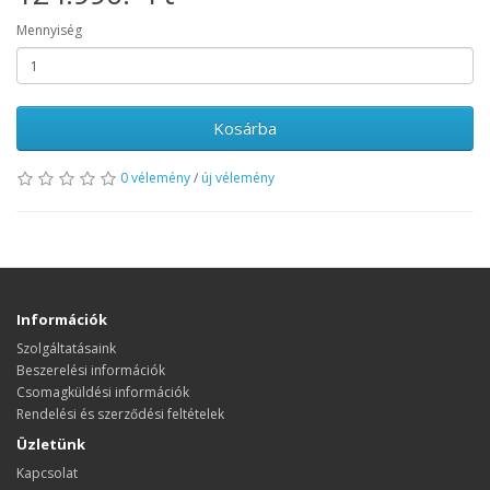
Mennyiség
Kosárba
0 vélemény
/
új vélemény
Információk
Szolgáltatásaink
Beszerelési információk
Csomagküldési információk
Rendelési és szerződési feltételek
Üzletünk
Kapcsolat