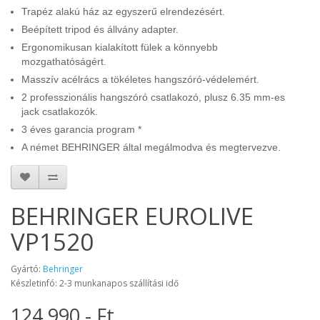
Trapéz alakú ház az egyszerű elrendezésért.
Beépített tripod és állvány adapter.
Ergonomikusan kialakított fülek a könnyebb
mozgathatóságért.
Masszív acélrács a tökéletes hangszóró-védelemért.
2 professzionális hangszóró csatlakozó, plusz 6.35 mm-es
jack csatlakozók.
3 éves garancia program *
A német BEHRINGER által megálmodva és megtervezve.
BEHRINGER EUROLIVE
VP1520
Gyártó:
Behringer
Készletinfó: 2-3 munkanapos szállítási idő
124.990.- Ft