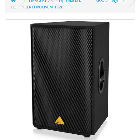
HANGOSÍTÁSI ÉS DJ TERMÉKEK
Passzív hangfalak
BEHRINGER EUROLIVE VP1520