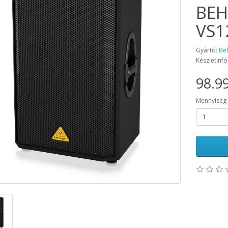
BEH
VS1
Gyártó:
Be
Készletinfó
98.99
Mennyiség