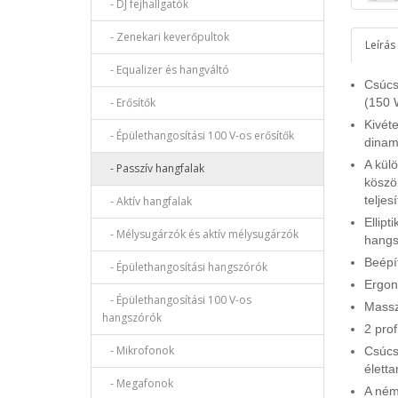
- DJ fejhallgatók
- Zenekari keverőpultok
Leírás
- Equalizer és hangváltó
Csúcs
- Erősítők
(150 
Kivét
- Épülethangosítási 100 V-os erősítők
dinam
A kül
- Passzív hangfalak
köszö
teljes
- Aktív hangfalak
Ellipt
- Mélysugárzók és aktív mélysugárzók
hangs
Beépít
- Épülethangosítási hangszórók
Ergon
- Épülethangosítási 100 V-os
Massz
hangszórók
2 prof
- Mikrofonok
Csúcs
életta
- Megafonok
A ném