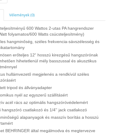
Vélemények (0)
teljesítményű 600 Wattos 2-utas PA hangrendszer
Watt folyamatos/600 Watts csúcsteljesítmény)
eles hangminőség, széles frekvencia-sávszélesség és
ikatartomány
önösen erőteljes 12“ hosszú kirezgésű hangszórónak
nhetően hihetetlenül mély basszussal és akusztikus
ítménnyel
ikus hullámvezető megjelenés a rendkívül széles
zórásért
ett tripod és állványadapter
omikus nyél az egyszerű szállításért
ív acél rács az optimális hangszóróvédelemért
i hangszóró csatlakozó és 1/4'' jack csatlakozó
minőségű alapanyagok és masszív borítás a hosszú
rtamért
et BEHRINGER által megálmodva és megtervezve