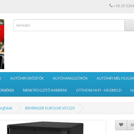
+36 20 326
K
AUTÓHIFI ERŐSÍTŐK
AUTÓHANGSZÓRÓK
AUTÓHIFI MÉLYSUGÁ
ERMÉKEK
MENETRÖGZÍTŐ KAMERÁK
OTTHONI HI-FI - HÁZIMOZI
H
angfalak
BEHRINGER EUROLIVE VS1220