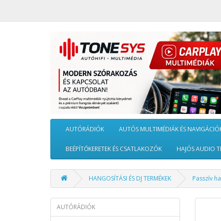
AUTÓRÁDIÓK
AUTÓS MULTIMÉDIÁK ÉS NAVIGÁCIÓ
BEÉPÍTŐKERETEK ÉS CSATLAKOZÓK
HAJÓS AUDIO T
HANGOSÍTÁSI ÉS DJ TERMÉKEK
Passzív h
AUTÓRÁDIÓK