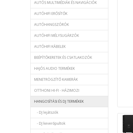
AUTÓS MULTIMÉDIÁK ÉS NAVIGÁCIÓK
AUTÓHIFI ERŐSÍTŐK
AUTÓHANGSZÓRÓK
AUTÓHIFI MÉLYSUGÁRZÓK
AUTÓHIFI KÁBELEK
BEÉPÍTŐKERETEK ÉS CSATLAKOZÓK
HAJÓS AUDIO TERMÉKEK
MENETRÖGZÍTŐ KAMERÁK
OTTHONI HI-FI - HÁZIMOZI
HANGOSÍTÁSI ÉS DJ TERMÉKEK
- DJ lejátszók
- DJ keverőpultok