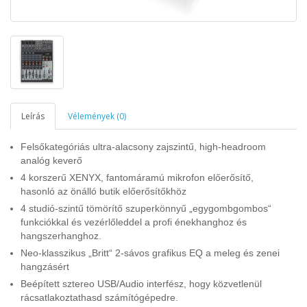
Leírás
Vélemények (0)
Felsőkategóriás ultra-alacsony zajszintű, high-headroom
analóg keverő
4 korszerű XENYX, fantomáramú mikrofon előerősítő,
hasonló az önálló butik előerősítőkhöz
4 studió-szintű tömörítő szuperkönnyű „egygombgombos“
funkciókkal és vezérlőleddel a profi énekhanghoz és
hangszerhanghoz.
Neo-klasszikus „Britt“ 2-sávos grafikus EQ a meleg és zenei
hangzásért
Beépített sztereo USB/Audio interfész, hogy közvetlenül
rácsatlakoztathasd számítógépedre.