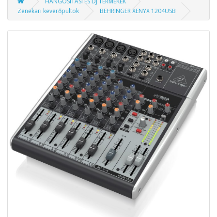
HANGOSÍTÁSI ÉS DJ TERMÉKEK
Zenekari keverőpultok
BEHRINGER XENYX 1204USB