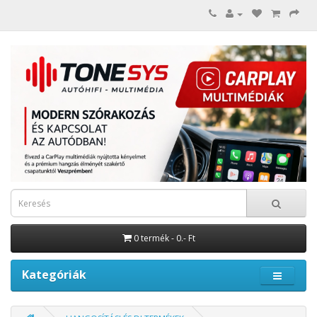
0 termék - 0.- Ft
Kategóriák