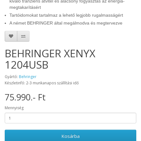
kiváló tranziens átvitel és alacsony fogyasztás az energia-
megtakarításért
Tartóidomokat tartalmaz a lehető legjobb rugalmasságért
A német BEHRINGER által megálmodva és megtervezve
BEHRINGER XENYX
1204USB
Gyártó:
Behringer
Készletinfó: 2-3 munkanapos szállítási idő
75.990.- Ft
Mennyiség
Kosárba