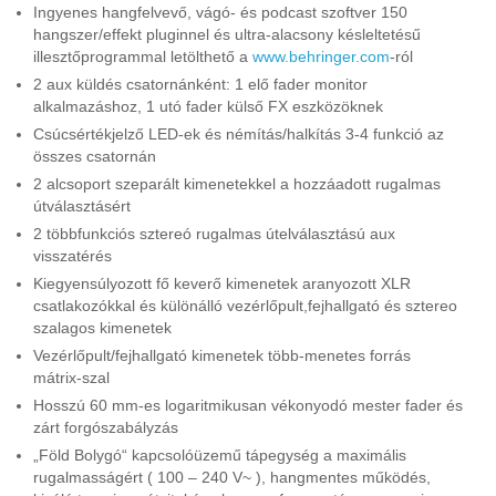
Ingyenes hangfelvevő, vágó- és podcast szoftver 150
hangszer/effekt pluginnel és ultra-alacsony késleltetésű
illesztőprogrammal letölthető a
www.behringer.com
-ról
2 aux küldés csatornánként: 1 elő fader monitor
alkalmazáshoz, 1 utó fader külső FX eszközöknek
Csúcsértékjelző LED-ek és némítás/halkítás 3-4 funkció az
összes csatornán
2 alcsoport szeparált kimenetekkel a hozzáadott rugalmas
útválasztásért
2 többfunkciós sztereó rugalmas útelválasztású aux
visszatérés
Kiegyensúlyozott fő keverő kimenetek aranyozott XLR
csatlakozókkal és különálló vezérlőpult,fejhallgató és sztereo
szalagos kimenetek
Vezérlőpult/fejhallgató kimenetek több-menetes forrás
mátrix-szal
Hosszú 60 mm-es logaritmikusan vékonyodó mester fader és
zárt forgószabályzás
„Föld Bolygó“ kapcsolóüzemű tápegység a maximális
rugalmasságért ( 100 – 240 V~ ), hangmentes működés,