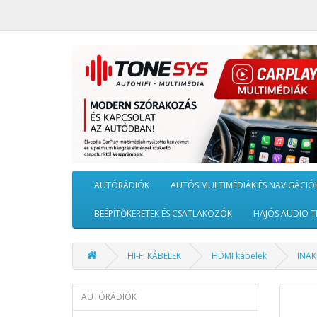
AUTÓRÁDIÓK
AUTÓS MULTIMÉDIÁK ÉS NAVIGÁCIÓ
BEÉPÍTŐKERETEK ÉS CSATLAKOZÓK
HAJÓS AUDIO T
HI-FI KÁBELEK
HDMI kábelek
INAK
AUTÓRÁDIÓK