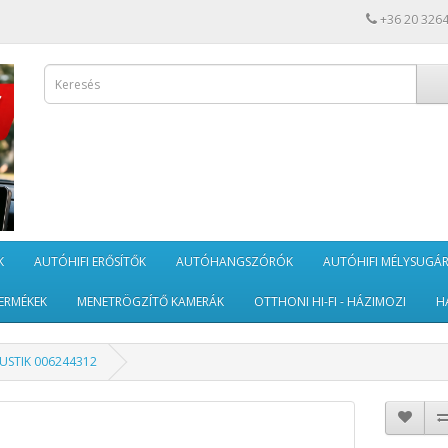
+36 20 326
K
AUTÓHIFI ERŐSÍTŐK
AUTÓHANGSZÓRÓK
AUTÓHIFI MÉLYSUGÁ
ERMÉKEK
MENETRÖGZÍTŐ KAMERÁK
OTTHONI HI-FI - HÁZIMOZI
H
USTIK 006244312