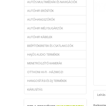
AUTÓS MULTIMÉDIÁK ÉS NAVIGÁCIÓK
AUTÓHIFI ERŐSÍTŐK
AUTÓHANGSZÓRÓK
AUTÓHIFI MÉLYSUGÁRZÓK
AUTÓHIFI KÁBELEK
BEÉPÍTŐKERETEK ÉS CSATLAKOZÓK
HAJÓS AUDIO TERMÉKEK
MENETRÖGZÍTŐ KAMERÁK
OTTHONI HI-FI - HÁZIMOZI
HANGOSÍTÁSI ÉS DJ TERMÉKEK
KIÁRUSÍTÁS
Leírás
Professzion