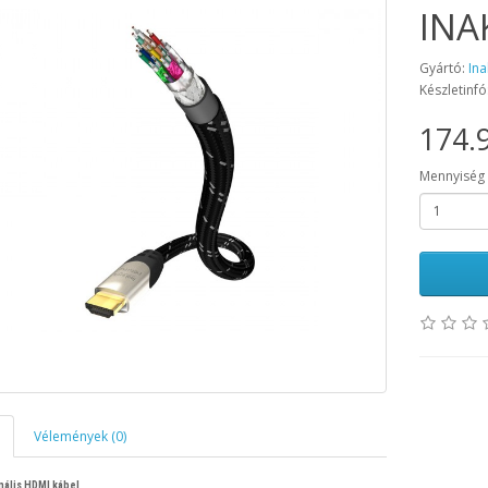
INA
Gyártó:
Ina
Készletinfó
174.9
Mennyiség
Vélemények (0)
ális HDMI kábel