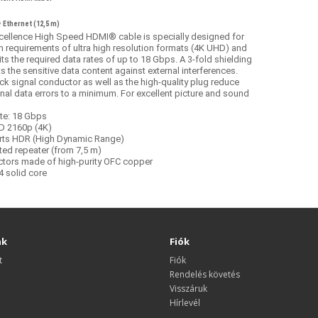
+ Ethernet (12,5 m)
cellence High Speed HDMI® cable is specially designed for
h requirements of ultra high resolution formats (4K UHD) and
ts the required data rates of up to 18 Gbps. A 3-fold shielding
s the sensitive data content against external interferences.
ck signal conductor as well as the high-quality plug reduce
nal data errors to a minimum. For excellent picture and sound
ate: 18 Gbps
HD 2160p (4K)
ts HDR (High Dynamic Range)
ted repeater (from 7,5 m)
tors made of high-purity OFC copper
 solid core
nk
Fiók
t
Fiók
Rendelés követés
Visszáruk
Hírlevél