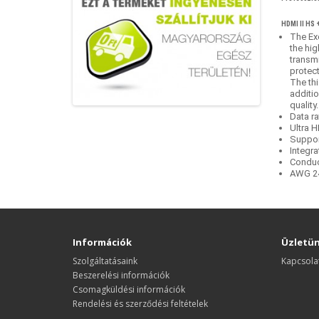
HDMI II HS 
The Ex
the hig
transmi
protect
The thi
additio
quality.
Data r
Ultra 
Suppor
Integra
Conduc
AWG 24
Információk
Üzletü
Szolgáltatásaink
Kapcsola
Beszerelési információk
Csomagküldési információk
Rendelési és szerződési feltételek