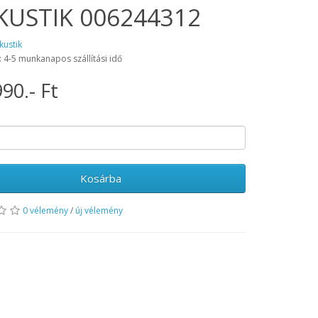
KUSTIK 006244312
kustik
: 4-5 munkanapos szállítási idő
90.- Ft
Kosárba
0 vélemény
/
új vélemény