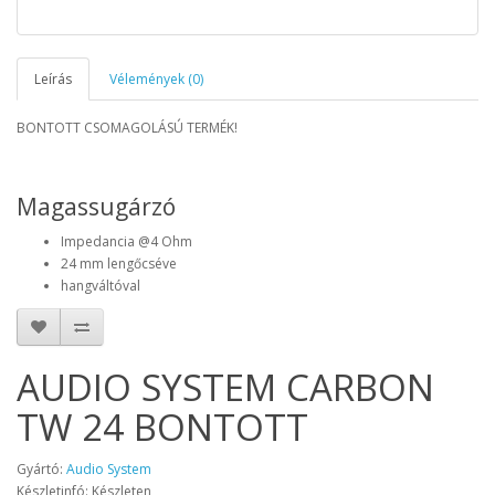
Leírás
Vélemények (0)
BONTOTT CSOMAGOLÁSÚ TERMÉK!
Magassugárzó
Impedancia @4 Ohm
24 mm lengőcséve
hangváltóval
AUDIO SYSTEM CARBON
TW 24 BONTOTT
Gyártó:
Audio System
Készletinfó: Készleten