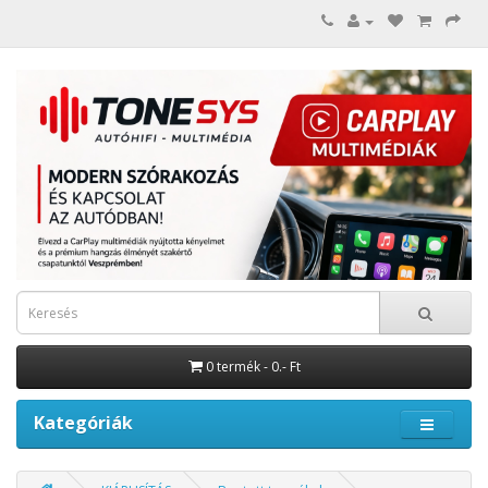
0 termék - 0.- Ft
Kategóriák