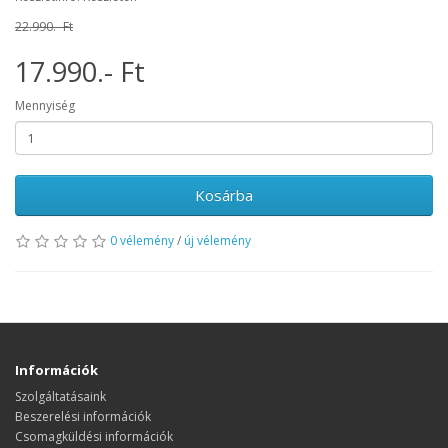
22.990.- Ft
17.990.- Ft
Mennyiség
Kosárba
0 vélemény
/
új vélemény
Információk
Szolgáltatásaink
Beszerelési információk
Csomagküldési információk