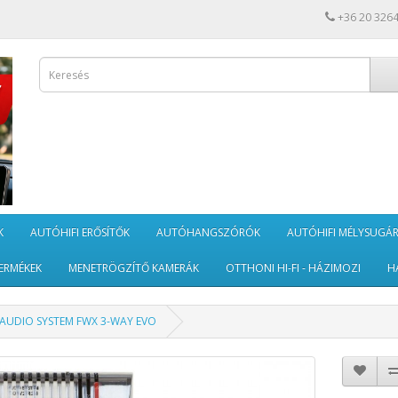
+36 20 326
K
AUTÓHIFI ERŐSÍTŐK
AUTÓHANGSZÓRÓK
AUTÓHIFI MÉLYSUGÁ
ERMÉKEK
MENETRÖGZÍTŐ KAMERÁK
OTTHONI HI-FI - HÁZIMOZI
H
AUDIO SYSTEM FWX 3-WAY EVO