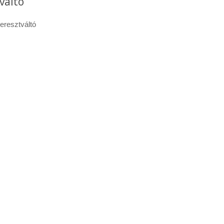
váltó
eresztváltó