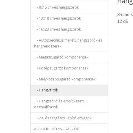
Hang
- 9x15 cm-es hangszórók
3-utas k
- 13x18 cm-es hangszórók
12 dB
- 16x23 cm-es hangszórók
- Autóspecifikus méretű hangszórók és
hangrendszerek
- Magassugárzó komponensek
- Középsugárzó komponensek
- Mélyközépsugárzó komponensek
- Hangváltók
- Hangszóró és erősítő szett
összeállítások
- Zaj és rezgéscsillapító anyagok
AUTÓHIFI MÉLYSUGÁRZÓK