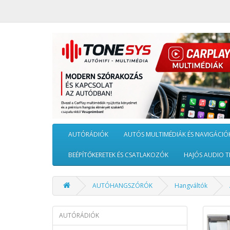
AUTÓRÁDIÓK
AUTÓS MULTIMÉDIÁK ÉS NAVIGÁCIÓ
BEÉPÍTŐKERETEK ÉS CSATLAKOZÓK
HAJÓS AUDIO T
AUTÓHANGSZÓRÓK
Hangváltók
AUTÓRÁDIÓK